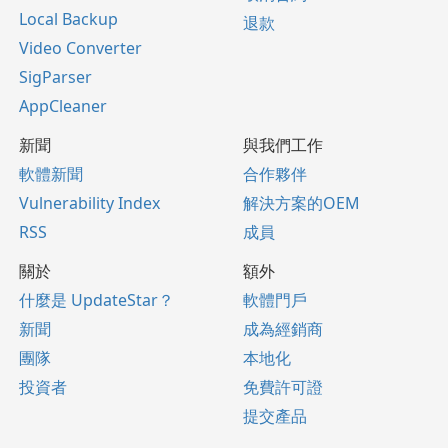
Local Backup
退款
Video Converter
SigParser
AppCleaner
新聞
與我們工作
軟體新聞
合作夥伴
Vulnerability Index
解決方案的OEM
RSS
成員
關於
額外
什麼是 UpdateStar？
軟體門戶
新聞
成為經銷商
團隊
本地化
投資者
免費許可證
提交產品