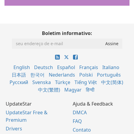
Boletim informativo:
English
Deutsch
Español
Français
Italiano
日本語
한국어
Nederlands
Polski
Português
Русский
Svenska
Türkçe
Tiếng Việt
中文(简体)
中文(繁體)
Magyar
हिन्दी
UpdateStar
Ajuda & Feedback
UpdateStar Free &
DMCA
Premium
FAQ
Drivers
Contato