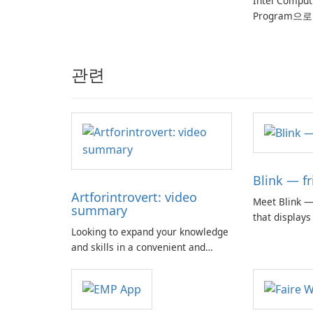
Intel Compu
Program으
관련
Blink — fr
Artforintrovert: video
Meet Blink —
summary
that displays
Looking to expand your knowledge
locations, th
and skills in a convenient and
status, and 
engaging way? Look no further
allows you to
than the Art for Introvert app!
and communic
Traversing new territories and
offering insig
acquiring new knowledge has
life.