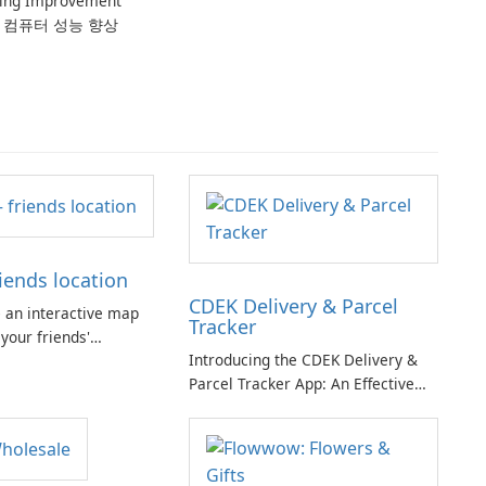
ting Improvement
로 컴퓨터 성능 향상
iends location
CDEK Delivery & Parcel
 an interactive map
Tracker
 your friends'
Introducing the CDEK Delivery &
eir phone battery
Parcel Tracker App: An Effective
current speed. The app
Package Management Solution If
 share your location
you're tired of dealing with the
ate with friends,
complexities of managing parcels
hts into their daily
and deliveries, the CDEK Delivery