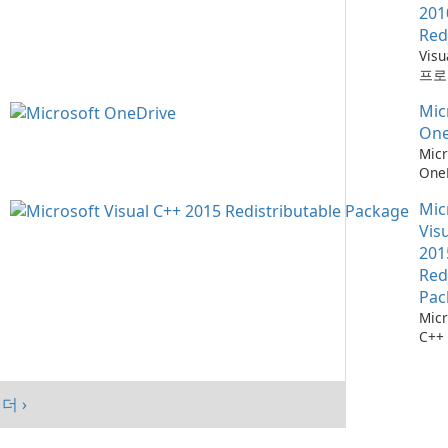
201
Red
Vis
프로
위한
Mic
소
One
Micr
One
관리
Mic
Vis
201
Red
Pac
Micr
C++
가능
스템
시키
더 ›