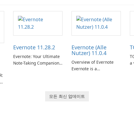
Evernote 11.28.2
Evernote (Alle
T
Nutzer) 11.0.4
Evernote: Your Ultimate
TO
Overview of Evernote
Note-Taking Companion
a 
Evernote is a
Evernote, developed by
m
R:
comprehensive note-
EverNote Corp., is a
de
taking and organization
versatile note-taking
in
software designed to
application that helps
or
help users capture,
users capture ideas,
in
모든 최신 업데이트
rm
organize, and access
organize to-do lists, and
information across
keep track of important
multiple devices.
information.
or
s