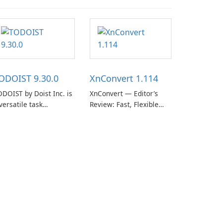
ODOIST 9.30.0
XnConvert 1.114
DOIST by Doist Inc. is
XnConvert — Editor’s
versatile task
Review: Fast, Flexible
anagement tool
Batch Image Converter
signed to help
for Windows, macOS and
dividuals and teams
Linux XnConvert is a
ganize their work and
polished, cross-platform
crease productivity.
batch image processor
from XnSoft that
balances depth and
simplicity.