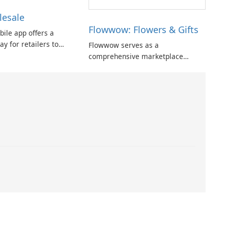
& Parcel Tracker App is here to
lesale
simplify …
Flowwow: Flowers & Gifts
bile app offers a
y for retailers to
Flowwow serves as a
le anytime and
comprehensive marketplace
e app allows you to
connecting buyers and sellers with
aire marketplace,
a diverse range of products. Users
olesale orders and
can efficiently purchase items such
ormation, and discover
as flowers, gifts, vintage goods,
 of new …
plants, and accessories through an
intuitive platform …