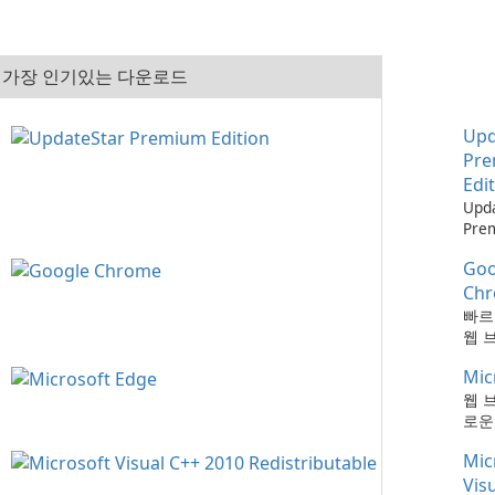
가장 인기있는 다운로드
Upd
Pr
Edi
Upd
Pre
으로
Goo
최신
하는
Ch
때보
빠르
다!
웹 
Mic
웹 
로운
Mic
Vis