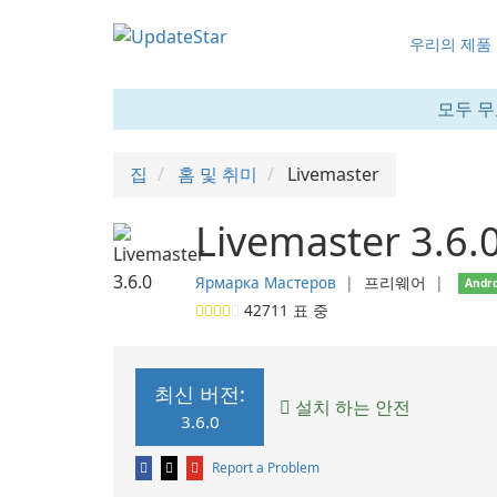
우리의 제품
모두 무
집
홈 및 취미
Livemaster
Livemaster 3.6.
Ярмарка Мастеров
❘
프리웨어
❘
Andro
42711
표 중
최신 버전:
설치 하는 안전
3.6.0
Report a Problem