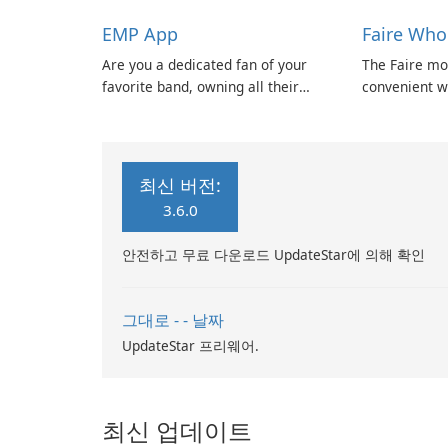
never been easier or more
EMP App
Faire Who
enjoyable.
Are you a dedicated fan of your
The Faire mo
favorite band, owning all their
convenient wa
merchandise and never missing an
shop wholesa
opportunity to see them at a
anywhere. Th
festival?
browse the F
view your wh
최신 버전:
shipping inf
3.6.0
a wide range
안전하고 무료 다운로드 UpdateStar에 의해 확인
그대로 - - 날짜
UpdateStar 프리웨어.
최신 업데이트