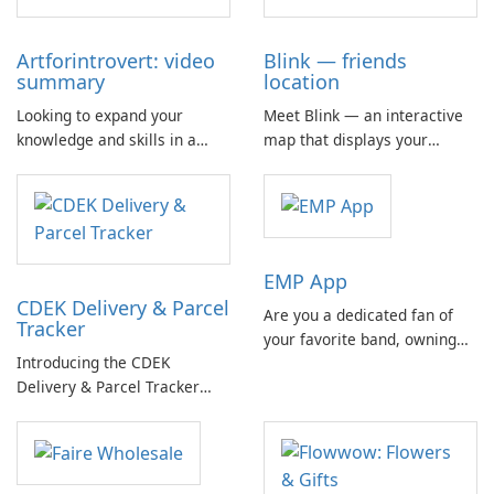
Artforintrovert: video
Blink — friends
summary
location
Looking to expand your
Meet Blink — an interactive
knowledge and skills in a
map that displays your
convenient and engaging
friends' locations, their
way? Look no further than the
phone battery status, and
Art for Introvert app!
current speed. The app
Traversing new territories
allows you to share your
and acquiring new knowledge
location and communicate
EMP App
has never been easier or
with friends, offering insights
CDEK Delivery & Parcel
more enjoyable.
into their daily life.
Are you a dedicated fan of
Tracker
your favorite band, owning
Introducing the CDEK
all their merchandise and
Delivery & Parcel Tracker
never missing an opportunity
App: An Effective Package
to see them at a festival?
Management Solution If
you're tired of dealing with
the complexities of managing