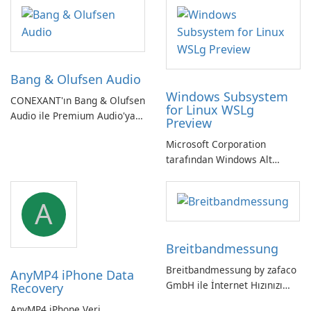
Bang & Olufsen Audio
Windows Subsystem
CONEXANT'ın Bang & Olufsen
for Linux WSLg
Audio ile Premium Audio'ya
Preview
Kendinizi Daldırın
Microsoft Corporation
tarafından Windows Alt
Sistemi WSLg Önizleme -
Linux ve Windows
A
ortamlarının sorunsuz
entegrasyonu için
vazgeçilmez bir araç.
Breitbandmessung
Breitbandmessung by zafaco
AnyMP4 iPhone Data
GmbH ile İnternet Hızınızı
Recovery
Kontrol Edin!
AnyMP4 iPhone Veri