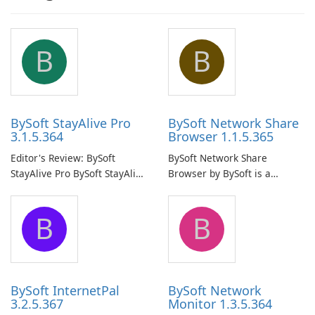
B
B
BySoft StayAlive Pro
BySoft Network Share
3.1.5.364
Browser 1.1.5.365
Editor's Review: BySoft
BySoft Network Share
StayAlive Pro BySoft StayAlive
Browser by BySoft is a
Pro is a reliable software
comprehensive software
application designed to
application that allows users
B
B
ensure the continuous and
to easily browse and manage
uninterrupted operation of
shared folders on their
your computer system.
network.
BySoft InternetPal
BySoft Network
3.2.5.367
Monitor 1.3.5.364