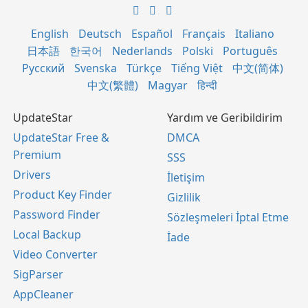
English
Deutsch
Español
Français
Italiano
日本語
한국어
Nederlands
Polski
Português
Русский
Svenska
Türkçe
Tiếng Việt
中文(简体)
中文(繁體)
Magyar
हिन्दी
UpdateStar
Yardım ve Geribildirim
UpdateStar Free &
DMCA
Premium
SSS
Drivers
İletişim
Product Key Finder
Gizlilik
Password Finder
Sözleşmeleri İptal Etme
Local Backup
İade
Video Converter
SigParser
AppCleaner