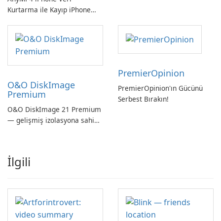
Kurtarma ile Kayıp iPhone
Verilerini Kolayca Kurtarın
PremierOpinion
O&O DiskImage
PremierOpinion'ın Gücünü
Premium
Serbest Bırakın!
O&O DiskImage 21 Premium
— gelişmiş izolasyona sahip
güçlü, Alman yapımı tam
sistem yedekleme
İlgili