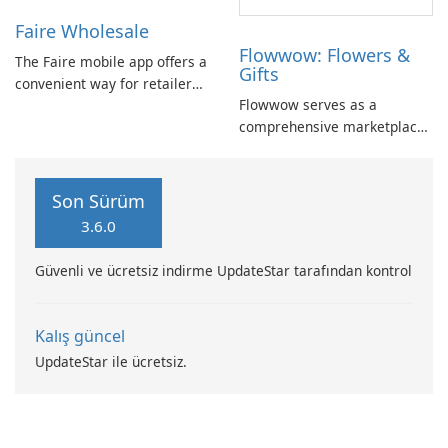
parcels and deliveries, the
Faire Wholesale
CDEK Delivery & Parcel
Flowwow: Flowers &
Tracker App is here to
The Faire mobile app offers a
Gifts
simplify …
convenient way for retailers
Flowwow serves as a
to shop wholesale anytime
comprehensive marketplace
and anywhere. The app
connecting buyers and
allows you to browse the
sellers with a diverse range
Faire marketplace, view your
of products. Users can
wholesale orders and
Son Sürüm
efficiently purchase items
shipping information, and
3.6.0
such as flowers, gifts, vintage
discover a wide range of new
goods, plants, and
…
Güvenli ve ücretsiz indirme UpdateStar tarafından kontrol
accessories through an
intuitive platform …
Kalış güncel
UpdateStar ile ücretsiz.