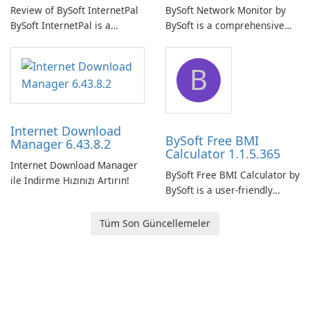
Review of BySoft InternetPal
BySoft Network Monitor by
BySoft InternetPal is a
BySoft is a comprehensive
comprehensive software
network monitoring software
application designed to
designed to help businesses
B
monitor your internet
effectively manage their
connection and provide real-
network infrastructure.
time insights into its
performance.
Internet Download
BySoft Free BMI
Manager 6.43.8.2
Calculator 1.1.5.365
Internet Download Manager
BySoft Free BMI Calculator by
ile İndirme Hızınızı Artırın!
BySoft is a user-friendly
software application
designed to help you
Tüm Son Güncellemeler
calculate your Body Mass
Index quickly and accurately.