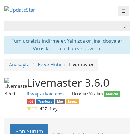
☰
Tüm ücretsiz indirmeler. Yalnızca orijinal dosyalar.
Virüs kontrol edildi ve güvenli.
Anasayfa
Ev ve Hobi
Livemaster
Livemaster 3.6.0
Ярмарка Мастеров
❘
Ücretsiz Yazılım
Android
iOS
Windows
Mac
Linux
42711
oy
Son Sürüm