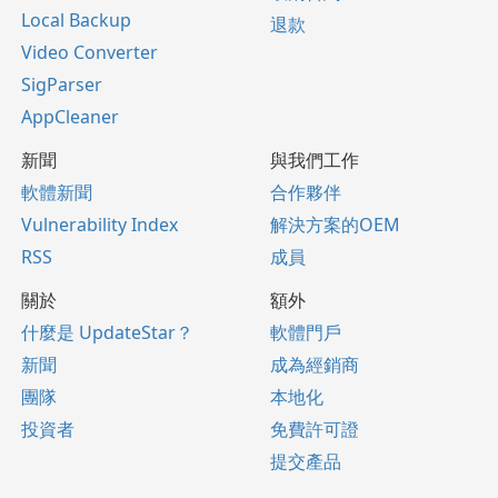
Local Backup
退款
Video Converter
SigParser
AppCleaner
新聞
與我們工作
軟體新聞
合作夥伴
Vulnerability Index
解決方案的OEM
RSS
成員
關於
額外
什麼是 UpdateStar？
軟體門戶
新聞
成為經銷商
團隊
本地化
投資者
免費許可證
提交產品